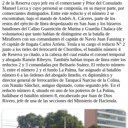
2 de la Reserva cuyo jefe era el comerciante y Prior del Consulado
Manuel Lecca y cuyo personal se componía, en su mayor parte, por
comerciantes distinguidos. Entre este reducto y el número 2 se
encontraban, bajo el mando de Andrés A. Cáceres, parte de los
restos del ejército de línea despedazado en San Juan y los bizarros
batallones del Callao Guarnición de Marina y Guardia Chalaca (de
voluntarios) que tanto habían de distinguirse en la batalla de
Miraflores con sus comandantes el capitán de Navío Juan Fanning y
el capitán de fragata Carlos Arrieta. Tenía a su cargo el reducto N° 2
junto a los rieles del ferrocarril de Chorrillos, el batallón número 4
de Reserva ya citado, a la cabeza del cual estaba el coronel temporal
y abogado Ramón Ribeyro. También habían tropas de línea entre los
reductos 2 y 3 comandadas por Belisario Suárez. El reducto número
3, entre el número 2 y el fundo La Palma, fue asignado al batallón
número 6 a las órdenes del abogado limeño, ex diplomático y
director general de ferrocarriles de Tarapacá Narciso de la Colina,
con Natalio Sánchez, antiguo diputado, como segundo jefe. En el
reducto número 4, situado en uno de los potreros de La Palma,
hallábase el batallón número 8, encabezado por Juan de Dios
Rivero, jefe de una de las secciones del Ministerio de Hacienda.