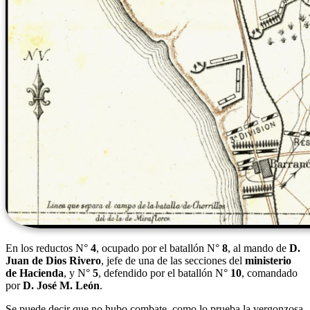
En los reductos N°
4
, ocupado por el batallón N°
8
, al mando de
D.
Juan de Dios Rivero
, jefe de una de las secciones del
ministerio
de Hacienda
, y N°
5
, defendido por el batallón N°
10
, comandado
por
D. José M. León
.
Se puede decir que no hubo combate, como lo prueba la vergonzosa