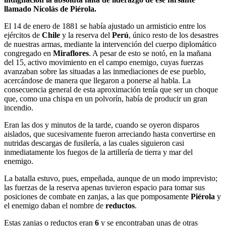
llamado Nicolás de Piérola.
El 14 de enero de 1881 se había ajustado un armisticio entre los
ejércitos de
Chile
y la reserva del
Perú
, único resto de los desastres
de nuestras armas, mediante la intervención del cuerpo diplomático
congregado en
Miraflores
. A pesar de esto se notó, en la mañana
del 15, activo movimiento en el campo enemigo, cuyas fuerzas
avanzaban sobre las situadas a las inmediaciones de ese pueblo,
acercándose de manera que llegaron a ponerse al habla. La
consecuencia general de esta aproximación tenía que ser un choque
que, como una chispa en un polvorín, había de producir un gran
incendio.
Eran las dos y minutos de la tarde, cuando se oyeron disparos
aislados, que sucesivamente fueron arreciando hasta convertirse en
nutridas descargas de fusilería, a las cuales siguieron casi
inmediatamente los fuegos de la artillería de tierra y mar del
enemigo.
La batalla estuvo, pues, empeñada, aunque de un modo imprevisto;
las fuerzas de la reserva apenas tuvieron espacio para tomar sus
posiciones de combate en zanjas, a las que pomposamente
Piérola
y
el enemigo daban el nombre de
reductos
.
Estas zanjas o reductos eran
6
y se encontraban unas de otras