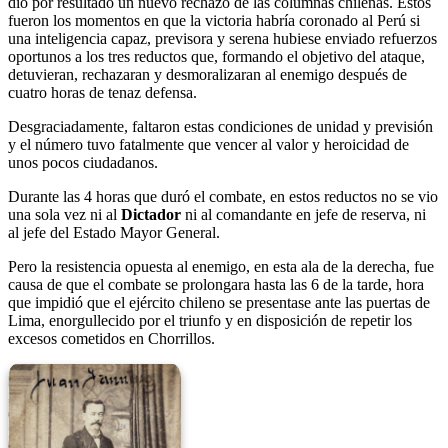
dio por resultado un nuevo rechazo de las columnas chilenas. Estos
fueron los momentos en que la victoria habría coronado al Perú si
una inteligencia capaz, previsora y serena hubiese enviado refuerzos
oportunos a los tres reductos que, formando el objetivo del ataque,
detuvieran, rechazaran y desmoralizaran al enemigo después de
cuatro horas de tenaz defensa.
Desgraciadamente, faltaron estas condiciones de unidad y previsión
y el número tuvo fatalmente que vencer al valor y heroicidad de
unos pocos ciudadanos.
Durante las 4 horas que duró el combate, en estos reductos no se vio
una sola vez ni al
Dictador
ni al comandante en jefe de reserva, ni
al jefe del Estado Mayor General.
Pero la resistencia opuesta al enemigo, en esta ala de la derecha, fue
causa de que el combate se prolongara hasta las 6 de la tarde, hora
que impidió que el ejército chileno se presentase ante las puertas de
Lima, enorgullecido por el triunfo y en disposición de repetir los
excesos cometidos en Chorrillos.