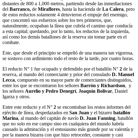
distantes de 800 a 1,000 metros, partiendo desde las inmediaciones
del
Barranco,
de
Miraflores
, hasta la hacienda de
La Calera
, pero
de estos reductos solamente 4 detuvieron el empuje del enemigo,
que concentró sus esfuerzos sobre los tres primeros, que,
naturalmente, ocupaban la línea que cubría el camino que conducía
a esta capital; quedando, por lo tanto, los reductos de la izquierda,
así como los demás batallones de la reserva sin tomar parte en el
combate.
Este, que desde el principio se empeñó de una manera tan vigorosa,
se sostuvo con ardimiento todo el resto de la tarde, por cuatro horas.
El reducto N° 1 fue ocupado y defendido por el batallón N°
2
de la
reserva, al mando del comerciante y prior del consulado
D. Manuel
Lecca
, compuesto en su mayor parte de comerciantes distinguidos,
entre los que se encontraron los señores
Barrón y Richardson
, y
los señores
Aurelio y Pedro Denegrí
,
Joaquín Bolívar
, Daniel
Igarza y otros.
Entre este reducto y el N°
2
se encontraban los restos informes del
ejército de línea, despedazados en
San Juan
y el bizarro
batallón
Marina
, al mando del capitán de navío
D. Juan Fanning
, batallón
que no solo en ese campo sino en cualquiera del mundo habría
causado la admiración y el entusiasmo más grande por su valentía y
por la manera bizarra con que hizo retroceder, constante y casi