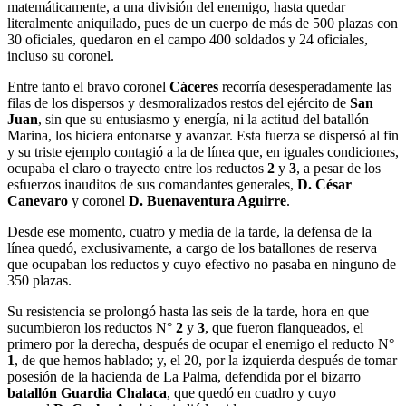
matemáticamente, a una división del enemigo, hasta quedar
literalmente aniquilado, pues de un cuerpo de más de 500 plazas con
30 oficiales, quedaron en el campo 400 soldados y 24 oficiales,
incluso su coronel.
Entre tanto el bravo coronel
Cáceres
recorría desesperadamente las
filas de los dispersos y desmoralizados restos del ejército de
San
Juan
, sin que su entusiasmo y energía, ni la actitud del batallón
Marina, los hiciera entonarse y avanzar. Esta fuerza se dispersó al fin
y su triste ejemplo contagió a la de línea que, en iguales condiciones,
ocupaba el claro o trayecto entre los reductos
2
y
3
, a pesar de los
esfuerzos inauditos de sus comandantes generales,
D. César
Canevaro
y coronel
D. Buenaventura Aguirre
.
Desde ese momento, cuatro y media de la tarde, la defensa de la
línea quedó, exclusivamente, a cargo de los batallones de reserva
que ocupaban los reductos y cuyo efectivo no pasaba en ninguno de
350 plazas.
Su resistencia se prolongó hasta las seis de la tarde, hora en que
sucumbieron los reductos N°
2
y
3
, que fueron flanqueados, el
primero por la derecha, después de ocupar el enemigo el reducto N°
1
, de que hemos hablado; y, el 20, por la izquierda después de tomar
posesión de la hacienda de La Palma, defendida por el bizarro
batallón Guardia Chalaca
, que quedó en cuadro y cuyo