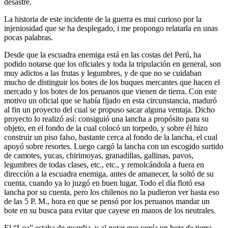
desastre.
La historia de este incidente de la guerra es mui curioso por la
injeniosidad que se ha desplegado, i me propongo relatarla en unas
pocas palabras.
Desde que la escuadra enemiga está en las costas del Perú, ha
podido notarse que los oficiales y toda la tripulación en general, son
muy adictos a las frutas y legumbres, y de que no se cuidaban
mucho de distinguir los botes de los buques mercantes que hacen el
mercado y los botes de los peruanos que vienen de tierra. Con este
motivo un oficial que se había fijado en esta circunstancia, maduró
al fin un proyecto del cual se propuso sacar alguna ventaja. Dicho
proyecto lo realizó así: consiguió una lancha a propósito para su
objeto, en el fondo de la cual colocó un torpedo, y sobre él hizo
construir un piso falso, bastante cerca al fondo de la lancha, el cual
apoyó sobre resortes. Luego cargó la lancha con un escogido surtido
de camotes, yucas, chirimoyas, granadillas, gallinas, pavos,
legumbres de todas clases, etc., etc., y remolcándola a fuera en
dirección a la escuadra enemiga, antes de amanecer, la soltó de su
cuenta, cuando ya lo juzgó en buen lugar. Todo el día flotó esa
lancha por su cuenta, pero los chilenos no la pudieron ver hasta eso
de las 5 P. M., hora en que se pensó por los peruanos mandar un
bote en su busca para evitar que cayese en manos de los neutrales.
El “Loa” estaba de guardia, y al notar que venía un bote de tierra