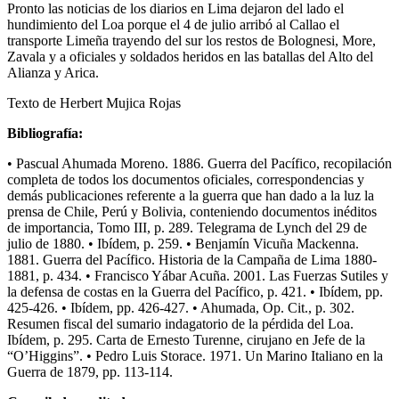
Pronto las noticias de los diarios en Lima dejaron del lado el
hundimiento del Loa porque el 4 de julio arribó al Callao el
transporte Limeña trayendo del sur los restos de Bolognesi, More,
Zavala y a oficiales y soldados heridos en las batallas del Alto del
Alianza y Arica.
Texto de Herbert Mujica Rojas
Bibliografía:
• Pascual Ahumada Moreno. 1886. Guerra del Pacífico, recopilación
completa de todos los documentos oficiales, correspondencias y
demás publicaciones referente a la guerra que han dado a la luz la
prensa de Chile, Perú y Bolivia, conteniendo documentos inéditos
de importancia, Tomo III, p. 289. Telegrama de Lynch del 29 de
julio de 1880. • Ibídem, p. 259. • Benjamín Vicuña Mackenna.
1881. Guerra del Pacífico. Historia de la Campaña de Lima 1880-
1881, p. 434. • Francisco Yábar Acuña. 2001. Las Fuerzas Sutiles y
la defensa de costas en la Guerra del Pacífico, p. 421. • Ibídem, pp.
425-426. • Ibídem, pp. 426-427. • Ahumada, Op. Cit., p. 302.
Resumen fiscal del sumario indagatorio de la pérdida del Loa.
Ibídem, p. 295. Carta de Ernesto Turenne, cirujano en Jefe de la
“O’Higgins”. • Pedro Luis Storace. 1971. Un Marino Italiano en la
Guerra de 1879, pp. 113-114.