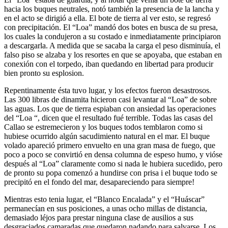
hacia los buques neutrales, notó también la presencia de la lancha y
en el acto se dirigió a ella. El bote de tierra al ver esto, se regresó
con precipitación. El “Loa” mandó dos botes en busca de su presa,
los cuales la condujeron a su costado e inmediatamente principiaron
a descargarla. A medida que se sacaba la carga el peso disminuía, el
falso piso se alzaba y los resortes en que se apoyaba, que estaban en
conexión con el torpedo, iban quedando en libertad para producir
bien pronto su esplosion.
Repentinamente ésta tuvo lugar, y los efectos fueron desastrosos.
Las 300 libras de dinamita hicieron casi levantar al “Loa” de sobre
las aguas. Los que de tierra espiaban con ansiedad las operaciones
del “Loa “, dicen que el resultado fué terrible. Todas las casas del
Callao se estremecieron y los buques todos temblaron como si
hubiese ocurrido algún sacudimiento natural en el mar. El buque
volado apareció primero envuelto en una gran masa de fuego, que
poco a poco se convirtió en densa columna de espeso humo, y vióse
después al “Loa” claramente como si nada le hubiera sucedido, pero
de pronto su popa comenzó a hundirse con prisa i el buque todo se
precipitó en el fondo del mar, desapareciendo para siempre!
Mientras esto tenia lugar, el “Blanco Encalada” y el “Huáscar”
permanecían en sus posiciones, a unas ocho millas de distancia,
demasiado léjos para prestar ninguna clase de ausilios a sus
desgraciados camaradas que quedaron nadando para salvarse. Los