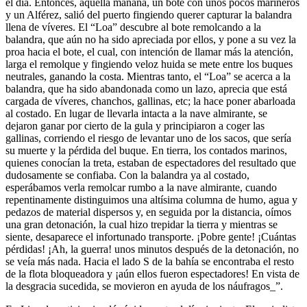
el día. Entonces, aquella mañana, un bote con unos pocos marineros
y un Alférez, salió del puerto fingiendo querer capturar la balandra
llena de víveres. El “Loa” descubre al bote remolcando a la
balandra, que aún no ha sido apreciada por ellos, y pone a su vez la
proa hacia el bote, el cual, con intención de llamar más la atención,
larga el remolque y fingiendo veloz huida se mete entre los buques
neutrales, ganando la costa. Mientras tanto, el “Loa” se acerca a la
balandra, que ha sido abandonada como un lazo, aprecia que está
cargada de víveres, chanchos, gallinas, etc; la hace poner abarloada
al costado. En lugar de llevarla intacta a la nave almirante, se
dejaron ganar por cierto de la gula y principiaron a coger las
gallinas, corriendo el riesgo de levantar uno de los sacos, que sería
su muerte y la pérdida del buque. En tierra, los contados marinos,
quienes conocían la treta, estaban de espectadores del resultado que
dudosamente se confiaba. Con la balandra ya al costado,
esperábamos verla remolcar rumbo a la nave almirante, cuando
repentinamente distinguimos una altísima columna de humo, agua y
pedazos de material dispersos y, en seguida por la distancia, oímos
una gran detonación, la cual hizo trepidar la tierra y mientras se
siente, desaparece el infortunado transporte. ¡Pobre gente! ¡Cuántas
pérdidas! ¡Ah, la guerra! unos minutos después de la detonación, no
se veía más nada. Hacia el lado S de la bahía se encontraba el resto
de la flota bloqueadora y ¡aún ellos fueron espectadores! En vista de
la desgracia sucedida, se movieron en ayuda de los náufragos_”.