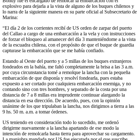
Bondy fue el encargado de remolcar la embarcación con el
explosivo para dejarla a la vista de alguno de los buques chilenos y
lo narra de la siguiente manera en su parte oficial al Subsecretario de
Marina:
“El día 2 de los corrientes recibí de US orden de zarpar del puerto
del Callao a cargo de una embarcación a la vela y con instrucciones
de forzar el bloqueo al amanecer del día 3 manteniéndome a la vista
de la escuadra chilena, con el propósito de que el buque de guardia
capturase la embarcación que se me había confiado.
Estando al Oeste del puerto y a 5 millas de los buques extranjeros
fondeados en la bahía, me faltó completamente la brisa a las 3 a.m.
por cuya circunstancia tomé a remolque la lancha con la pequeña
embarcación de que disponía y resolví fondearla, pues estaba
expuesto a ser cortado por cualquiera embarcación enemiga, y no
contando sino con tres hombres, y separado de la costa por una
distancia de 7 a 8 millas era imprudente continuar alargando la
distancia en esa dirección. De acuerdo, pues, con la opinión
unánime de los que tripulaban la lancha, nos dirigimos a tierra a las
9 hs. 50 m. a.m. a tomar órdenes.
US teniendo en consideración todo lo sucedido, me ordenó
dirigirme nuevamente a la lancha apartando de ese modo la
intención de remolcarla hasta tierra para aprovechar su cargamento.
La maniobra mandada por US fue ejecutada por el que suscribe