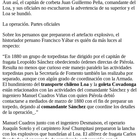
Aun así, el capitán de corbeta Juan Guillermo Peña, comandante del
Loa, y sus oficiales no escucharon la advertencia de su superior y el
Loa se hundió.
La operación. Partes oficiales
Sobre los peruanos que prepararon el artefacto explosivo, el
historiador peruano Francisco Yábar es quién da más luces al
respecto:
“En 1880 un grupo de torpedistas fue dirigido por el capitán de
fragata Leopoldo Sánchez obedeciendo órdenes directas de Piérola.
Resulta no menos que curioso este manejo paralelo las actividades
torpedistas pues la Secretaría de Fomento también las realizaba por
separado, aunque con algún grado de coordinación con la Armada.
El hundimiento del
transporte chileno Loa
y la
goleta Covadonga
están relacionados con las actividades del comandante Sánchez y del
ingeniero Manuel Cuadros Viñas con quien Piérola debió
contactarse a mediados de marzo de 1880 con el fin de preparar un
torpedo, dejando al
comandante Sánchez
que coordine los detalles
de la operación_.”
Manuel Cuadros junto con el ingeniero Desmaison, el operario
Joaquín Sotelo y el carpintero José Chumpitasi prepararon la lancha
con los explosivos que hundirían al Loa. El alférez de fragata Carlos