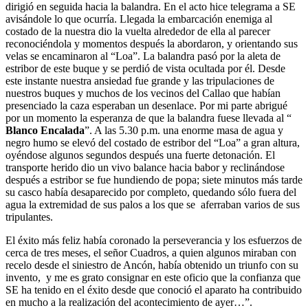
dirigió en seguida hacia la balandra. En el acto hice telegrama a SE
avisándole lo que ocurría. Llegada la embarcación enemiga al
costado de la nuestra dio la vuelta alrededor de ella al parecer
reconociéndola y momentos después la abordaron, y orientando sus
velas se encaminaron al “Loa”. La balandra pasó por la aleta de
estribor de este buque y se perdió de vista ocultada por él. Desde
este instante nuestra ansiedad fue grande y las tripulaciones de
nuestros buques y muchos de los vecinos del Callao que habían
presenciado la caza esperaban un desenlace. Por mi parte abrigué
por un momento la esperanza de que la balandra fuese llevada al “
Blanco Encalada
”. A las 5.30 p.m. una enorme masa de agua y
negro humo se elevó del costado de estribor del “Loa” a gran altura,
oyéndose algunos segundos después una fuerte detonación. El
transporte herido dio un vivo balance hacia babor y reclinándose
después a estribor se fue hundiendo de popa; siete minutos más tarde
su casco había desaparecido por completo, quedando sólo fuera del
agua la extremidad de sus palos a los que se aferraban varios de sus
tripulantes.
El éxito más feliz había coronado la perseverancia y los esfuerzos de
cerca de tres meses, el señor Cuadros, a quien algunos miraban con
recelo desde el siniestro de Ancón, había obtenido un triunfo con su
invento, y me es grato consignar en este oficio que la confianza que
SE ha tenido en el éxito desde que conoció el aparato ha contribuido
en mucho a la realización del acontecimiento de ayer…”.