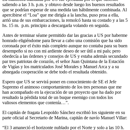
saliendo a las 3 h. p.m. y obtuvo desde luego los buenos resultados
que se podrían esperar de una medida tan hábilmente combinada. Al
apercibirse el “Loa” que me dirigía a la lancha, puso proa a ella,
arrió una de sus embarcaciones, la remolcó hasta su costado y a las 5
hs. 15 m. p.m. principio a descargarla volando en seguida.
Antes de terminar séame permitido dar las gracias a US por haberme
honrado eligiéndome para llevar a cabo una comisión que ha sido
coronada por el éxito más completo aunque no contaba para su buen
desempeño si no con mi ardiente deseo de ser útil a mi país; pero
obedecía a las órdenes y consejos de US y estaba además secundado
par tres patriotas de corazón, el señor Juan Quintana de la Estación
de Vigías y los matriculados José Morales y Manuel Arca y a su
abnegada cooperación se debe todo el resultada obtenido.
Espero que US se servirá poner en conocimiento de SE el Jefe
Supremo el animoso comportamiento de los tres personas que me
han acompañado en la ejecución de un proyecto que ha dado por
resultado la pérdida total de un buque enemigo con todos los
valiosos elementos que contenía…”.
El capitán de fragata Leopoldo Sánchez escribió los siguiente en su
parte oficial al Secretario de Marina, capitán de navío Manuel Villar:
“El 3 amaneció el horizonte nublado por el Norte y solo a las 10 h.