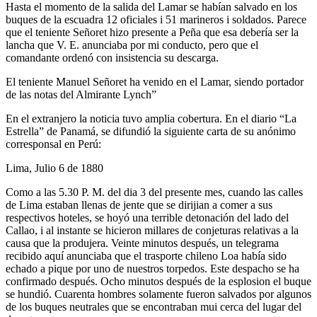
Hasta el momento de la salida del Lamar se habían salvado en los
buques de la escuadra 12 oficiales i 51 marineros i soldados. Parece
que el teniente Señoret hizo presente a Peña que esa debería ser la
lancha que V. E. anunciaba por mi conducto, pero que el
comandante ordenó con insistencia su descarga.
El teniente Manuel Señoret ha venido en el Lamar, siendo portador
de las notas del Almirante Lynch”
En el extranjero la noticia tuvo amplia cobertura. En el diario “La
Estrella” de Panamá, se difundió la siguiente carta de su anónimo
corresponsal en Perú:
Lima, Julio 6 de 1880
Como a las 5.30 P. M. del dia 3 del presente mes, cuando las calles
de Lima estaban llenas de jente que se dirijian a comer a sus
respectivos hoteles, se hoyó una terrible detonación del lado del
Callao, i al instante se hicieron millares de conjeturas relativas a la
causa que la produjera. Veinte minutos después, un telegrama
recibido aquí anunciaba que el trasporte chileno Loa había sido
echado a pique por uno de nuestros torpedos. Este despacho se ha
confirmado después. Ocho minutos después de la esplosion el buque
se hundió. Cuarenta hombres solamente fueron salvados por algunos
de los buques neutrales que se encontraban mui cerca del lugar del