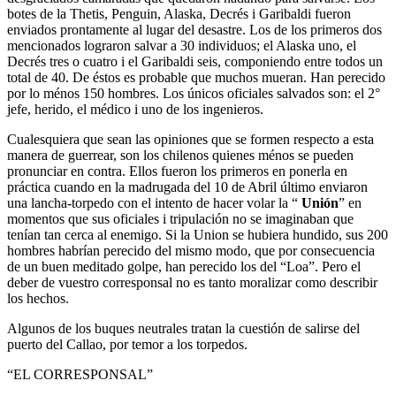
botes de la Thetis, Penguin, Alaska, Decrés i Garibaldi fueron
enviados prontamente al lugar del desastre. Los de los primeros dos
mencionados lograron salvar a 30 individuos; el Alaska uno, el
Decrés tres o cuatro i el Garibaldi seis, componiendo entre todos un
total de 40. De éstos es probable que muchos mueran. Han perecido
por lo ménos 150 hombres. Los únicos oficiales salvados son: el 2°
jefe, herido, el médico i uno de los ingenieros.
Cualesquiera que sean las opiniones que se formen respecto a esta
manera de guerrear, son los chilenos quienes ménos se pueden
pronunciar en contra. Ellos fueron los primeros en ponerla en
práctica cuando en la madrugada del 10 de Abril último enviaron
una lancha-torpedo con el intento de hacer volar la “
Unión
” en
momentos que sus oficiales i tripulación no se imaginaban que
tenían tan cerca al enemigo. Si la Union se hubiera hundido, sus 200
hombres habrían perecido del mismo modo, que por consecuencia
de un buen meditado golpe, han perecido los del “Loa”. Pero el
deber de vuestro corresponsal no es tanto moralizar como describir
los hechos.
Algunos de los buques neutrales tratan la cuestión de salirse del
puerto del Callao, por temor a los torpedos.
“EL CORRESPONSAL”