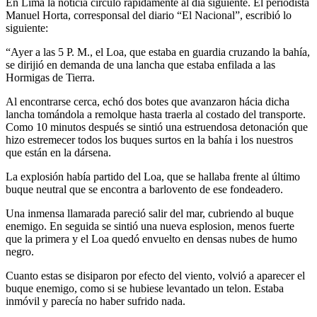
En Lima la noticia circuló rápidamente al día siguiente. El periodista
Manuel Horta, corresponsal del diario “El Nacional”, escribió lo
siguiente:
“Ayer a las 5 P. M., el Loa, que estaba en guardia cruzando la bahía,
se dirijió en demanda de una lancha que estaba enfilada a las
Hormigas de Tierra.
Al encontrarse cerca, echó dos botes que avanzaron hácia dicha
lancha tomándola a remolque hasta traerla al costado del transporte.
Como 10 minutos después se sintió una estruendosa detonación que
hizo estremecer todos los buques surtos en la bahía i los nuestros
que están en la dársena.
La explosión había partido del Loa, que se hallaba frente al último
buque neutral que se encontra a barlovento de ese fondeadero.
Una inmensa llamarada pareció salir del mar, cubriendo al buque
enemigo. En seguida se sintió una nueva esplosion, menos fuerte
que la primera y el Loa quedó envuelto en densas nubes de humo
negro.
Cuanto estas se disiparon por efecto del viento, volvió a aparecer el
buque enemigo, como si se hubiese levantado un telon. Estaba
inmóvil y parecía no haber sufrido nada.