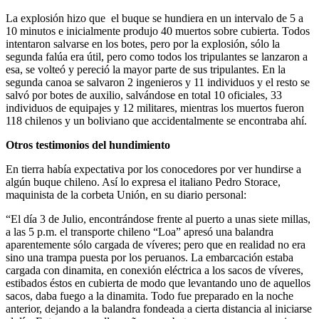
La explosión hizo que el buque se hundiera en un intervalo de 5 a
10 minutos e inicialmente produjo 40 muertos sobre cubierta. Todos
intentaron salvarse en los botes, pero por la explosión, sólo la
segunda falúa era útil, pero como todos los tripulantes se lanzaron a
esa, se volteó y pereció la mayor parte de sus tripulantes. En la
segunda canoa se salvaron 2 ingenieros y 11 individuos y el resto se
salvó por botes de auxilio, salvándose en total 10 oficiales, 33
individuos de equipajes y 12 militares, mientras los muertos fueron
118 chilenos y un boliviano que accidentalmente se encontraba ahí.
Otros testimonios del hundimiento
En tierra había expectativa por los conocedores por ver hundirse a
algún buque chileno. Así lo expresa el italiano Pedro Storace,
maquinista de la corbeta Unión, en su diario personal:
“El día 3 de Julio, encontrándose frente al puerto a unas siete millas,
a las 5 p.m. el transporte chileno “Loa” apresó una balandra
aparentemente sólo cargada de víveres; pero que en realidad no era
sino una trampa puesta por los peruanos. La embarcación estaba
cargada con dinamita, en conexión eléctrica a los sacos de víveres,
estibados éstos en cubierta de modo que levantando uno de aquellos
sacos, daba fuego a la dinamita. Todo fue preparado en la noche
anterior, dejando a la balandra fondeada a cierta distancia al iniciarse