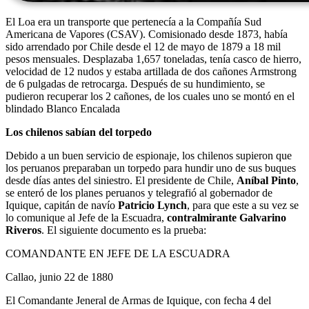
El Loa era un transporte que pertenecía a la Compañía Sud
Americana de Vapores (CSAV). Comisionado desde 1873, había
sido arrendado por Chile desde el 12 de mayo de 1879 a 18 mil
pesos mensuales. Desplazaba 1,657 toneladas, tenía casco de hierro,
velocidad de 12 nudos y estaba artillada de dos cañones Armstrong
de 6 pulgadas de retrocarga. Después de su hundimiento, se
pudieron recuperar los 2 cañones, de los cuales uno se montó en el
blindado Blanco Encalada
Los chilenos sabían del torpedo
Debido a un buen servicio de espionaje, los chilenos supieron que
los peruanos preparaban un torpedo para hundir uno de sus buques
desde días antes del siniestro. El presidente de Chile,
Aníbal Pinto
,
se enteró de los planes peruanos y telegrafió al gobernador de
Iquique, capitán de navío
Patricio Lynch
, para que este a su vez se
lo comunique al Jefe de la Escuadra,
contralmirante Galvarino
Riveros
. El siguiente documento es la prueba:
COMANDANTE EN JEFE DE LA ESCUADRA
Callao, junio 22 de 1880
El Comandante Jeneral de Armas de Iquique, con fecha 4 del