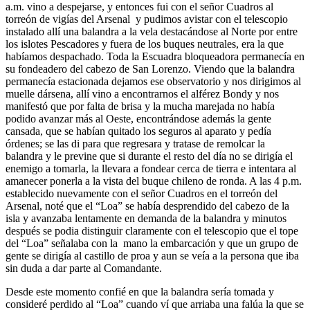
a.m. vino a despejarse, y entonces fui con el señor Cuadros al
torreón de vigías del Arsenal y pudimos avistar con el telescopio
instalado allí una balandra a la vela destacándose al Norte por entre
los islotes Pescadores y fuera de los buques neutrales, era la que
habíamos despachado. Toda la Escuadra bloqueadora permanecía en
su fondeadero del cabezo de San Lorenzo. Viendo que la balandra
permanecía estacionada dejamos ese observatorio y nos dirigimos al
muelle dársena, allí vino a encontrarnos el alférez Bondy y nos
manifestó que por falta de brisa y la mucha marejada no había
podido avanzar más al Oeste, encontrándose además la gente
cansada, que se habían quitado los seguros al aparato y pedía
órdenes; se las di para que regresara y tratase de remolcar la
balandra y le previne que si durante el resto del día no se dirigía el
enemigo a tomarla, la llevara a fondear cerca de tierra e intentara al
amanecer ponerla a la vista del buque chileno de ronda. A las 4 p.m.
establecido nuevamente con el señor Cuadros en el torreón del
Arsenal, noté que el “Loa” se había desprendido del cabezo de la
isla y avanzaba lentamente en demanda de la balandra y minutos
después se podia distinguir claramente con el telescopio que el tope
del “Loa” señalaba con la mano la embarcación y que un grupo de
gente se dirigía al castillo de proa y aun se veía a la persona que iba
sin duda a dar parte al Comandante.
Desde este momento confié en que la balandra sería tomada y
consideré perdido al “Loa” cuando ví que arriaba una falúa la que se