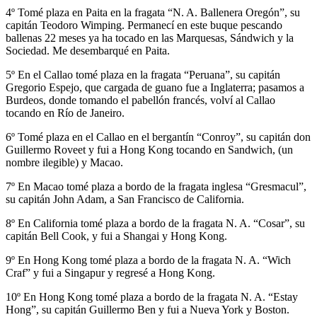
4º Tomé plaza en Paita en la fragata “N. A. Ballenera Oregón”, su
capitán Teodoro Wimping. Permanecí en este buque pescando
ballenas 22 meses ya ha tocado en las Marquesas, Sándwich y la
Sociedad. Me desembarqué en Paita.
5º En el Callao tomé plaza en la fragata “Peruana”, su capitán
Gregorio Espejo, que cargada de guano fue a Inglaterra; pasamos a
Burdeos, donde tomando el pabellón francés, volví al Callao
tocando en Río de Janeiro.
6º Tomé plaza en el Callao en el bergantín “Conroy”, su capitán don
Guillermo Roveet y fui a Hong Kong tocando en Sandwich, (un
nombre ilegible) y Macao.
7º En Macao tomé plaza a bordo de la fragata inglesa “Gresmacul”,
su capitán John Adam, a San Francisco de California.
8º En California tomé plaza a bordo de la fragata N. A. “Cosar”, su
capitán Bell Cook, y fui a Shangai y Hong Kong.
9º En Hong Kong tomé plaza a bordo de la fragata N. A. “Wich
Craf” y fui a Singapur y regresé a Hong Kong.
10º En Hong Kong tomé plaza a bordo de la fragata N. A. “Estay
Hong”, su capitán Guillermo Ben y fui a Nueva York y Boston.